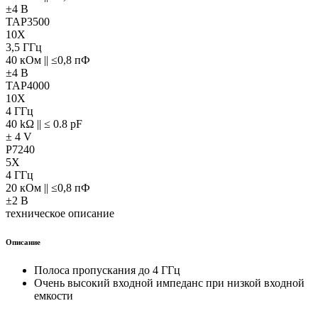
±4 В
TAP3500
10X
3,5 ГГц
40 кОм || ≤0,8 пФ
±4 В
TAP4000
10X
4 ГГц
40 kΩ || ≤ 0.8 pF
± 4 V
P7240
5X
4 ГГц
20 кОм || ≤0,8 пФ
±2 В
техническое описание
Описание
Полоса пропускания до 4 ГГц
Очень высокий входной импеданс при низкой входной
емкости