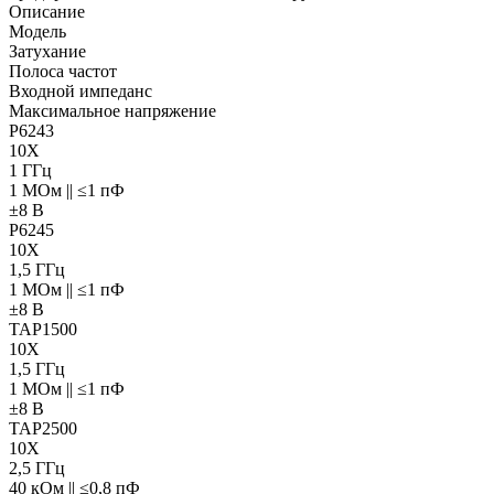
Описание
Модель
Затухание
Полоса частот
Входной импеданс
Максимальное напряжение
P6243
10X
1 ГГц
1 МОм || ≤1 пФ
±8 В
P6245
10X
1,5 ГГц
1 МОм || ≤1 пФ
±8 В
TAP1500
10X
1,5 ГГц
1 МОм || ≤1 пФ
±8 В
TAP2500
10X
2,5 ГГц
40 кОм || ≤0,8 пФ